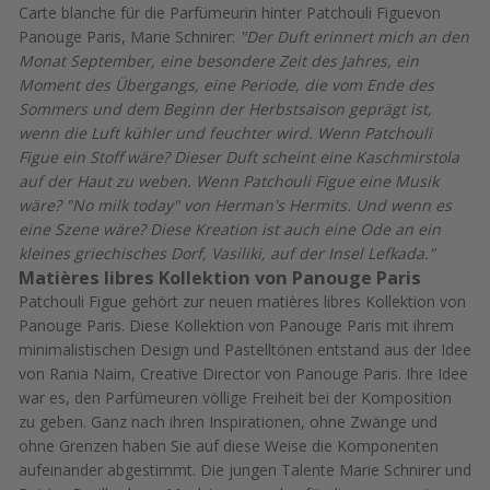
Carte blanche für die Parfümeurin hinter Patchouli Figuevon
Panouge Paris, Marie Schnirer:
"Der Duft erinnert mich an den
Monat September, eine besondere Zeit des Jahres, ein
Moment des Übergangs, eine Periode, die vom Ende des
Sommers und dem Beginn der Herbstsaison geprägt ist,
wenn die Luft kühler und feuchter wird. Wenn Patchouli
Figue ein Stoff wäre? Dieser Duft scheint eine Kaschmirstola
auf der Haut zu weben. Wenn Patchouli Figue eine Musik
wäre? "No milk today" von Herman's Hermits. Und wenn es
eine Szene wäre? Diese Kreation ist auch eine Ode an ein
kleines griechisches Dorf, Vasiliki, auf der Insel Lefkada."
Matières libres Kollektion von Panouge Paris
Patchouli Figue gehört zur neuen matières libres Kollektion von
Panouge Paris. Diese Kollektion von Panouge Paris mit ihrem
minimalistischen Design und Pastelltönen entstand aus der Idee
von Rania Naim, Creative Director von Panouge Paris. Ihre Idee
war es, den Parfümeuren völlige Freiheit bei der Komposition
zu geben. Ganz nach ihren Inspirationen, ohne Zwänge und
ohne Grenzen haben Sie auf diese Weise die Komponenten
aufeinander abgestimmt. Die jungen Talente Marie Schnirer und