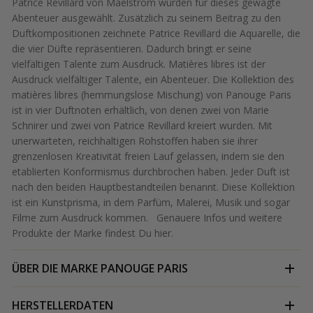
Patrice Revillard von Maelstrom wurden für dieses gewagte
Abenteuer ausgewählt. Zusätzlich zu seinem Beitrag zu den
Duftkompositionen zeichnete Patrice Revillard die Aquarelle, die
die vier Düfte repräsentieren. Dadurch bringt er seine
vielfältigen Talente zum Ausdruck. Matières libres ist der
Ausdruck vielfältiger Talente, ein Abenteuer. Die Kollektion des
matières libres (hemmungslose Mischung) von Panouge Paris
ist in vier Duftnoten erhältlich, von denen zwei von Marie
Schnirer und zwei von Patrice Revillard kreiert wurden. Mit
unerwarteten, reichhaltigen Rohstoffen haben sie ihrer
grenzenlosen Kreativität freien Lauf gelassen, indem sie den
etablierten Konformismus durchbrochen haben. Jeder Duft ist
nach den beiden Hauptbestandteilen benannt. Diese Kollektion
ist ein Kunstprisma, in dem Parfüm, Malerei, Musik und sogar
Filme zum Ausdruck kommen. Genauere Infos und weitere
Produkte der Marke findest Du
hier
.
ÜBER DIE MARKE
PANOUGE PARIS
HERSTELLERDATEN