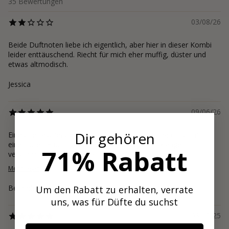
35
Bewertungen
03/08/26
Beide Duftnoten liebe ich eigentlich, aber hier in dieser Kombi
leider enttäuschend. Riecht für mich eher muffig, düster und
etwas altmodisch.
Jessica
09/06/26
Dir gehören
Eine überraschende Komposition, die erdiges Patchouli mit
einer tollen Fruchtigkeit und schokoladigen Anklängen
71% Rabatt
verschmilzt. Im Drydown kommt, wie auc...
Mehr lesen
Bernadette
Um den Rabatt zu erhalten, verrate
uns, was für Düfte du suchst
03/12/25