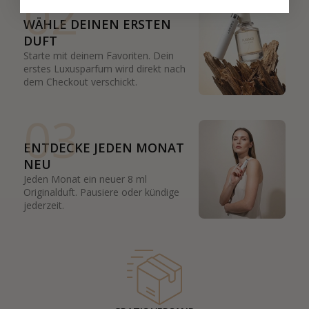
02
WÄHLE DEINEN ERSTEN
DUFT
Starte mit deinem Favoriten. Dein
erstes Luxusparfum wird direkt nach
dem Checkout verschickt.
03
ENTDECKE JEDEN MONAT
NEU
Jeden Monat ein neuer 8 ml
Originalduft. Pausiere oder kündige
jederzeit.