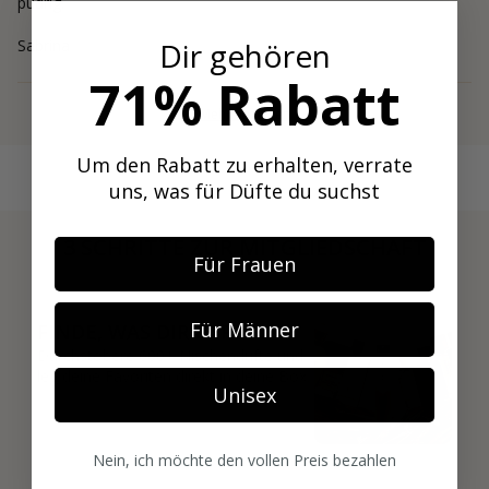
pudrig.
Sabrina
Dir gehören
71% Rabatt
Mehr anzeigen
Um den Rabatt zu erhalten, verrate
uns, was für Düfte du suchst
3 SCHRITTE ZUR MITGLIEDSCHAFT
Für Frauen
01
Für Männer
FINDE, WAS DIR GEFÄLLT
Durchstöbere 600+ Nischendüfte und
leg deine Favoriten direkt in deine Box.
Unisex
Nein, ich möchte den vollen Preis bezahlen