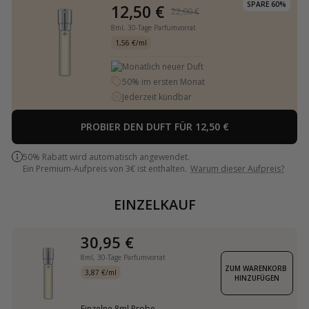
SPARE 60%
12,50 €
22,00 €
8ml,
30-Tage Parfumvorrat
1,56 €/ml
Monatlich neuer Duft
50% im ersten Monat
Jederzeit kündbar
PROBIER DEN DUFT FÜR 12,50 €
50% Rabatt wird automatisch angewendet.
Ein Premium-Aufpreis von 3€ ist enthalten.
Warum dieser Aufpreis?
EINZELKAUF
30,95 €
8ml,
30-Tage Parfumvorrat
ZUM WARENKORB 
3,87 €/ml
HINZUFÜGEN
Einzelne 8ml Probe