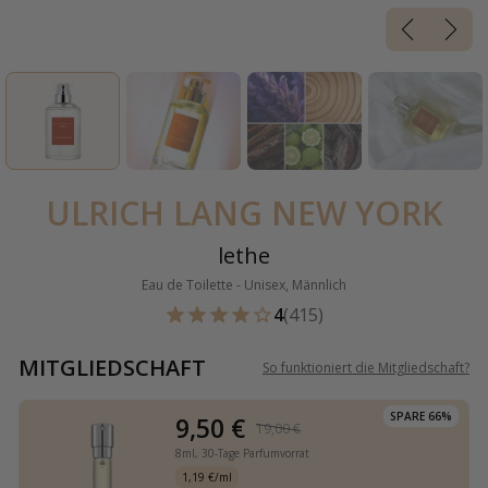
ULRICH LANG NEW YORK
lethe
Eau de Toilette - Unisex, Männlich
4
(415)
MITGLIEDSCHAFT
So funktioniert die Mitgliedschaft
?
SPARE 66%
9,50 €
19,00 €
8ml,
30-Tage Parfumvorrat
1,19 €/ml