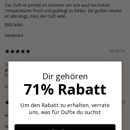
Der Duft ist perfekt im Sommer um sich auch bei hohen
Temperaturen frisch und gepflegt zu fühlen. Ein großes Manko
ist allerdings, dass der Duft wirkl...
Mehr lesen
Alexandra
18/06/26
Liebe seit der ersten Begegnung , mittlerweile eine FullSize
geschenkt bekommen , einfach toll, unaufdringlich und
Dir gehören
trotzdem sehr besonders
71% Rabatt
Daniela
14/06/26
Um den Rabatt zu erhalten, verrate
uns, was für Düfte du suchst
wunderschöner holziger Cremeduft, unisex
Stella