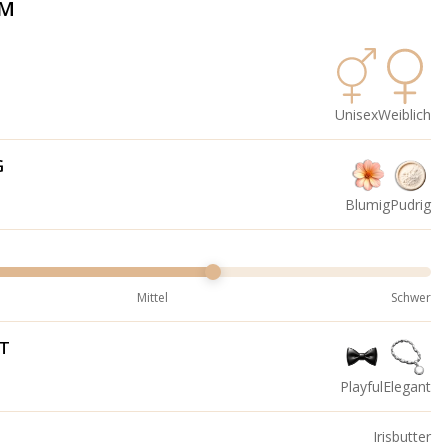
ÜM
Unisex
Weiblich
G
Blumig
Pudrig
Mittel
Schwer
IT
Playful
Elegant
Irisbutter