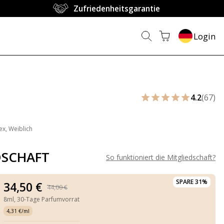
Zufriedenheitsgarantie
Login
F
4.2
(67)
ex, Weiblich
DSCHAFT
So funktioniert die Mitgliedschaft
?
SPARE 31%
34,50 €
44,00 €
8ml,
30-Tage Parfumvorrat
4,31 €/ml