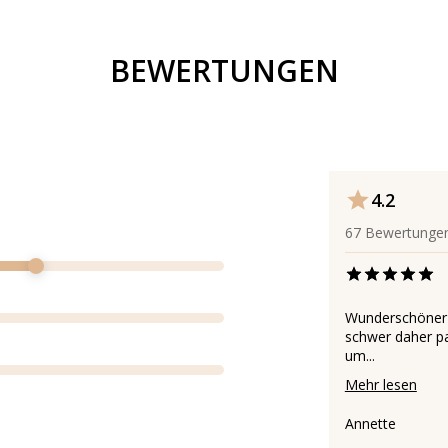
BEWERTUNGEN
4.2
67
Bewertunge
Wunderschöner b
schwer daher pa
um...
Mehr lesen
Annette