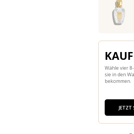
KAUFE
Wähle vier 8
sie in den W
bekommen.
JETZT