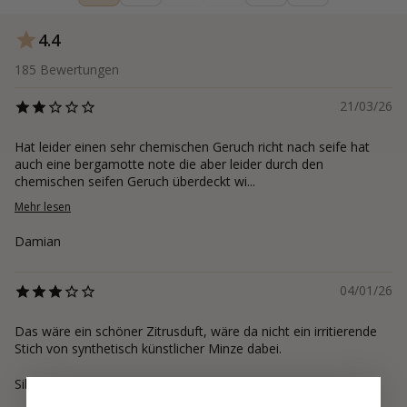
4.4
185
Bewertungen
21/03/26
Hat leider einen sehr chemischen Geruch richt nach seife hat
auch eine bergamotte note die aber leider durch den
chemischen seifen Geruch überdeckt wi...
Mehr lesen
Damian
04/01/26
Das wäre ein schöner Zitrusduft, wäre da nicht ein irritierende
Stich von synthetisch künstlicher Minze dabei.
Silvia