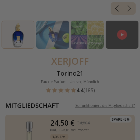
XERJOFF
Torino21
Eau de Parfum - Unisex, Männlich
4.4
(185)
MITGLIEDSCHAFT
So funktioniert die Mitgliedschaft
?
SPARE 45%
24,50 €
34,00 €
8ml,
30-Tage Parfumvorrat
3,06 €/ml