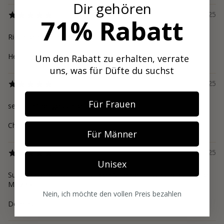
Dir gehören
20/11/25
71% Rabatt
Riecht einfach perfekt
Henning
Um den Rabatt zu erhalten, verrate
uns, was für Düfte du suchst
20/09/25
Für Frauen
sehr schöner geruch, erfrischung pur
Christian
Für Männer
19/09/25
Unisex
Super angenehmer Duft für den Sommer, frisch und durch die
Minze kühl.
Nein, ich möchte den vollen Preis bezahlen
Dominic