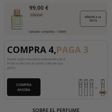
99,00 €
0,99 €/ml
AÑADIR A LA 
CESTA
tamaño completo - 100ml
COMPRA 4,
PAGA 3
Añade cuatro muestras individuales de 8
ml de tu elección al carrito y llévate una
gratis.
COMPRA
AHORA
SOBRE EL PERFUME