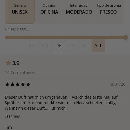
Género
Ocasión
Intensidad
Tipo de aroma
UNISEX
OFICINA
MODERADO
FRESCO
Unisex
(
100
%)
ES
EN
DE
FR
IT
ALL
3.9
14
Comentarios
18/01/26
Dieser Duft hat mich umgehauen… Als ich das erste Mal auf
Sprüher drückte und merkte wie mein Herz schneller schlägt …
Wahnsinn dieser Duft… Für mich...
Leer más
Tim