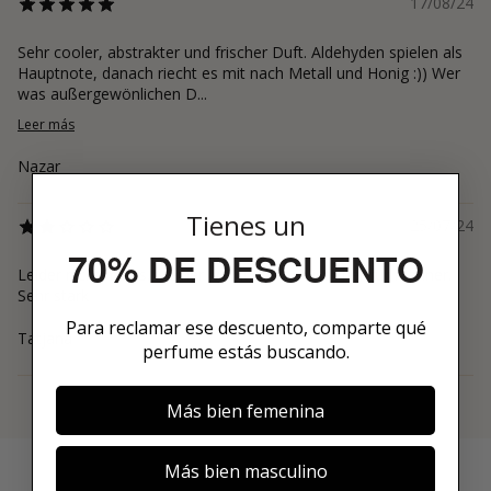
17/08/24
Sehr cooler, abstrakter und frischer Duft. Aldehyden spielen als
Hauptnote, danach riecht es mit nach Metall und Honig :)) Wer
was außergewönlichen D...
Leer más
Nazar
Tienes un
25/07/24
70% DE DESCUENTO
Leider nicht meins. Meiner Meinung nach ist eher für Männer.
Sehr stark
Para reclamar ese descuento, comparte qué
Tatjana
perfume estás buscando.
Ver más
Más bien femenina
Más bien masculino