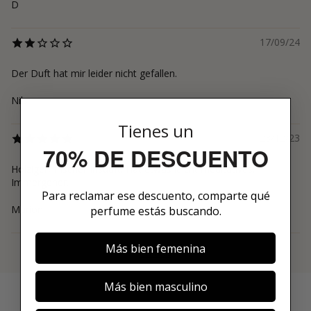
D
17/09/24
Der Duft hat mir leider nicht gefallen.
Nils
Tienes un
23/12/23
70% DE DESCUENTO
Holziger, frischer Irisduft. Hat etwas leicht meditatives.
Immergeher.
Para reclamar ese descuento, comparte qué
Marion
perfume estás buscando.
Más bien femenina
Ver más
Más bien masculino