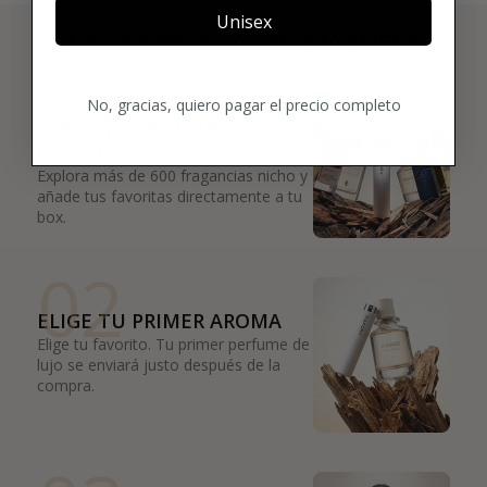
Unisex
3 PASOS PARA HACERTE MIEMBRO
01
No, gracias, quiero pagar el precio completo
ENCUENTRA LO QUE TE
GUSTA
Explora más de 600 fragancias nicho y
añade tus favoritas directamente a tu
box.
02
ELIGE TU PRIMER AROMA
Elige tu favorito. Tu primer perfume de
lujo se enviará justo después de la
compra.