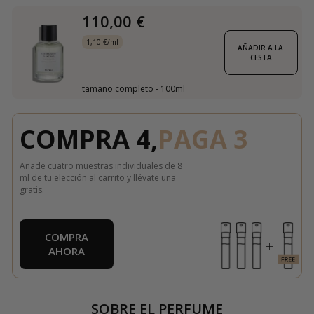
110,00 €
1,10 €/ml
AÑADIR A LA 
CESTA
tamaño completo - 100ml
COMPRA 4,
PAGA 3
Añade cuatro muestras individuales de 8
ml de tu elección al carrito y llévate una
gratis.
COMPRA
AHORA
SOBRE EL PERFUME