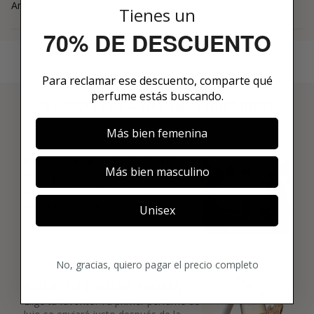
Ane
Tienes un
70% DE DESCUENTO
Para reclamar ese descuento, comparte qué
perfume estás buscando.
3 PASOS PARA HACERTE MIEMBRO
01
Más bien femenina
ENCUENTRA LO QUE TE
Más bien masculino
GUSTA
Explora más de 600 fragancias nicho y
añade tus favoritas directamente a tu
Unisex
box.
02
No, gracias, quiero pagar el precio completo
ELIGE TU PRIMER AROMA
Elige tu favorito. Tu primer perfume de