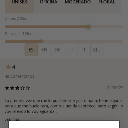
UNISEX
OFICINA
MODERADO
FLORAL
Unisex
(
70
%)
Femenina
(
30
%)
ES
EN
DE
FR
IT
ALL
4
48
Comentarios
24/09/25
La primera vez que me lo puse no me gustó nada, tiene alguna
nota que me huele rara, como a tienda esotérica, pero según lo
voy oliendo lo voy aguanta...
Leer más