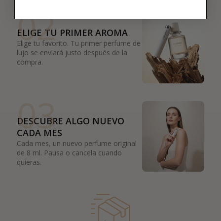
02
ELIGE TU PRIMER AROMA
Elige tu favorito. Tu primer perfume de
lujo se enviará justo después de la
compra.
03
DESCUBRE ALGO NUEVO
CADA MES
Cada mes, un nuevo perfume original
de 8 ml. Pausa o cancela cuando
quieras.