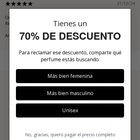
31/10/24
Original. Pistacho verdecito ligeramente dulce en su secado.
Tienes un
Rendimiento aceptable.
70% DE DESCUENTO
Antonio
Para reclamar ese descuento, comparte qué
perfume estás buscando.
Más bien femenina
3 PASOS PARA HACERTE MIEMBRO
01
Más bien masculino
ENCUENTRA LO QUE TE
Unisex
GUSTA
Explora más de 600 fragancias nicho y
añade tus favoritas directamente a tu
box.
No, gracias, quiero pagar el precio completo