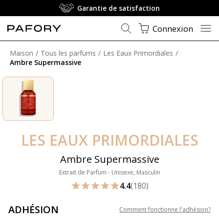
Garantie de satisfaction
Connexion
Maison
Tous les parfums
Les Eaux Primordiales
Ambre Supermassive
LES EAUX PRIMORDIALES
Ambre Supermassive
Extrait de Parfum - Unisexe, Masculin
4.4
(180)
ADHÉSION
Comment fonctionne l'adhésion
?