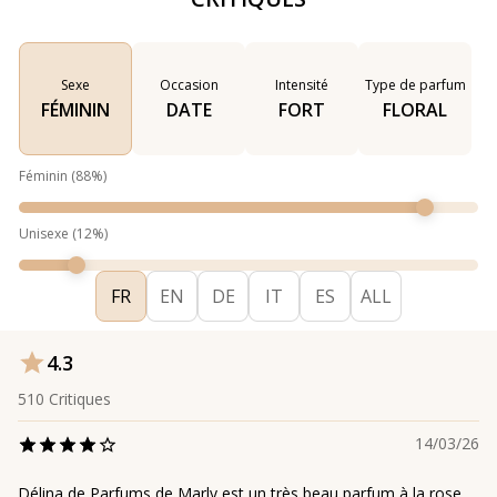
Sexe
Occasion
Intensité
Type de parfum
FÉMININ
DATE
FORT
FLORAL
Féminin
(
88
%)
Unisexe
(
12
%)
FR
EN
DE
IT
ES
ALL
4.3
510
Critiques
14/03/26
Délina de Parfums de Marly est un très beau parfum à la rose,