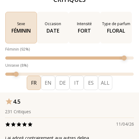
Sexe
Occasion
Intensité
Type de parfum
FÉMININ
DATE
FORT
FLORAL
Féminin
(
92
%)
Unisexe
(
8
%)
FR
EN
DE
IT
ES
ALL
4.5
231
Critiques
11/04/26
j ai adoré contrairement aux autres delina