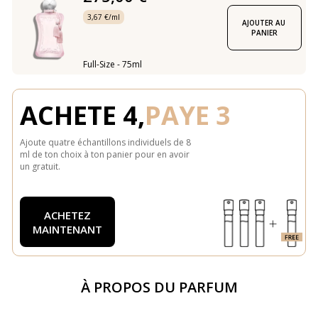
3,67 €/ml
AJOUTER AU 
PANIER
Full-Size - 75ml
ACHETE 4,
PAYE 3
Ajoute quatre échantillons individuels de 8
ml de ton choix à ton panier pour en avoir
un gratuit.
ACHETEZ
MAINTENANT
À PROPOS DU PARFUM