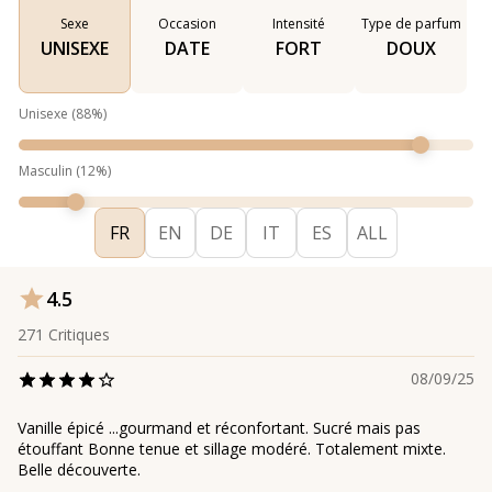
Sexe
Occasion
Intensité
Type de parfum
UNISEXE
DATE
FORT
DOUX
Unisexe
(
88
%)
Masculin
(
12
%)
FR
EN
DE
IT
ES
ALL
4.5
271
Critiques
08/09/25
Vanille épicé ...gourmand et réconfortant. Sucré mais pas
étouffant Bonne tenue et sillage modéré. Totalement mixte.
Belle découverte.