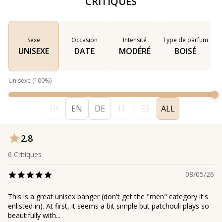
CRITIQUES
Sexe
Occasion
Intensité
Type de parfum
UNISEXE
DATE
MODÉRÉ
BOISÉ
Unisexe
(
100
%)
FR
EN
DE
IT
ES
ALL
2.8
6
Critiques
08/05/26
This is a great unisex banger (don't get the "men" category it's
enlisted in). At first, it seems a bit simple but patchouli plays so
beautifully with...