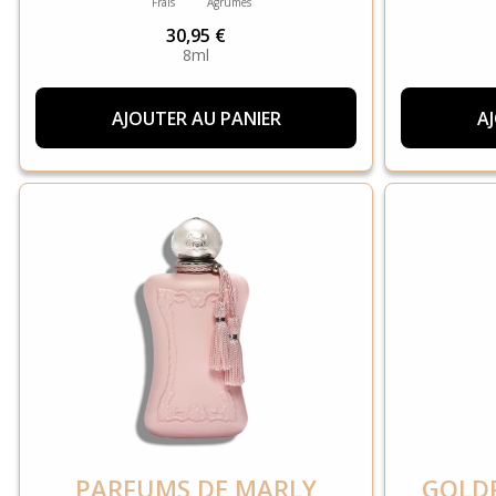
Frais
Agrumes
30,95 €
8ml
AJOUTER AU PANIER
A
PARFUMS DE MARLY
GOLDF