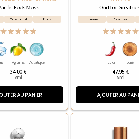
Pacific Rock Moss
Oud for Greatne
Occasionnel
Doux
Unisexe
Casanova
ais
Agrumes
Aquatique
Épicé
Boisé
34,00 €
47,95 €
8ml
8ml
JOUTER AU PANIER
AJOUTER AU PANI