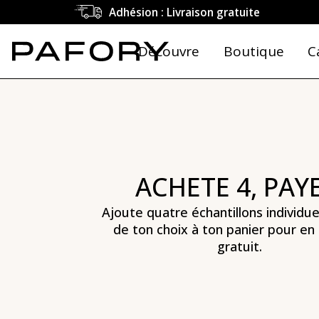
Parfum de luxe - Parfums de luxe - PAFORY ❤️
Adhésion : Livraison gratuite
Découvre
Boutique
C
ACHETE 4, PAYE
Ajoute quatre échantillons individue
de ton choix à ton panier pour en 
gratuit.