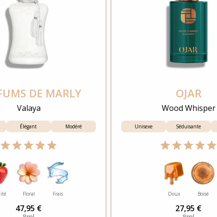
FUMS DE MARLY
OJAR
Valaya
Wood Whisper
Élégant
Modéré
Unisexe
Séduisante
ité
Floral
Frais
Doux
Boisé
47,95 €
27,95 €
8ml
8ml