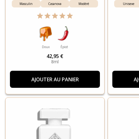
Masculin
Casanova
Modéré
Unisexe
Doux
Épicé
42,95 €
8ml
AJOUTER AU PANIER
A