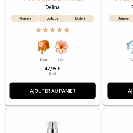
Delina
Féminin
Ludique
Modéré
Unisexe
Doux
Floral
Fr
47,95 €
8ml
AJOUTER AU PANIER
A