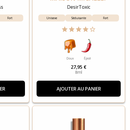
ss
DesirToxic
Fort
Unisexe
Séduisante
Fort
Doux
Épicé
27,95 €
8ml
ER
AJOUTER AU PANIER