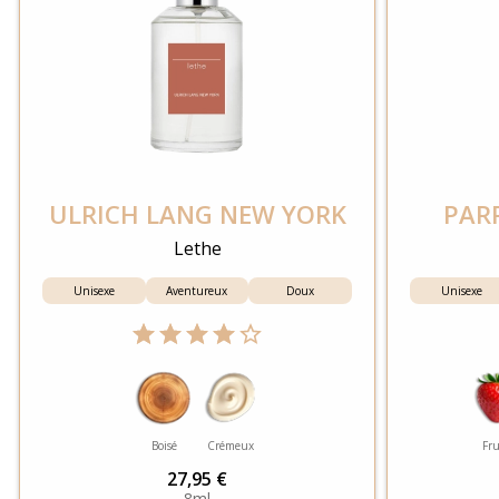
ULRICH LANG NEW YORK
PAR
Lethe
Unisexe
Aventureux
Doux
Unisexe
Boisé
Crémeux
Fru
27,95 €
8ml