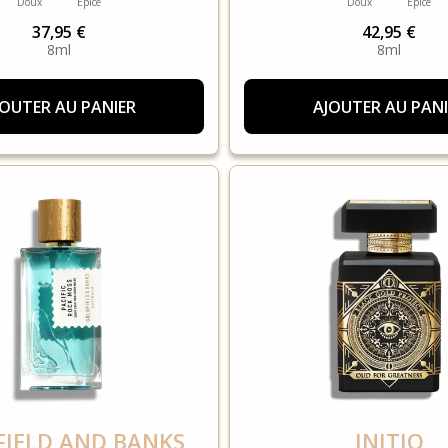
Doux
Épicé
Doux
Épicé
37,95 €
42,95 €
8ml
8ml
JOUTER AU PANIER
AJOUTER AU PANI
IELD AND BANKS
INITIO