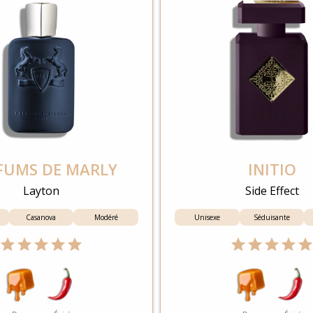
FUMS DE MARLY
INITIO
Layton
Side Effect
Casanova
Modéré
Unisexe
Séduisante