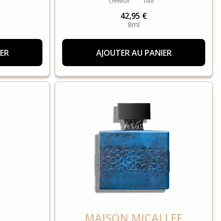
Crémeux
Frais
42,95 €
8ml
ER
AJOUTER AU PANIER
MAISON MICALLEF