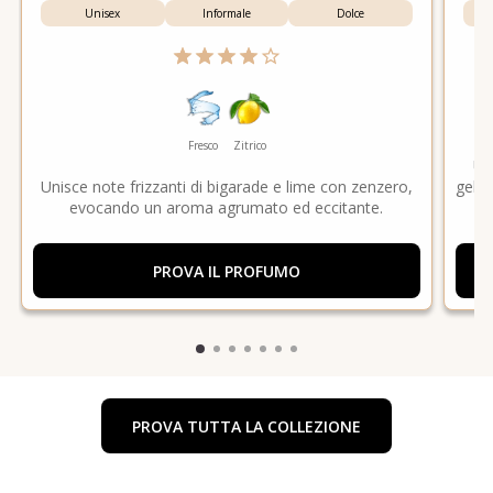
Unisex
Informale
Dolce
Fresco
Zitrico
Un
Unisce note frizzanti di bigarade e lime con zenzero,
gelso
evocando un aroma agrumato ed eccitante.
PROVA IL PROFUMO
PROVA TUTTA LA COLLEZIONE