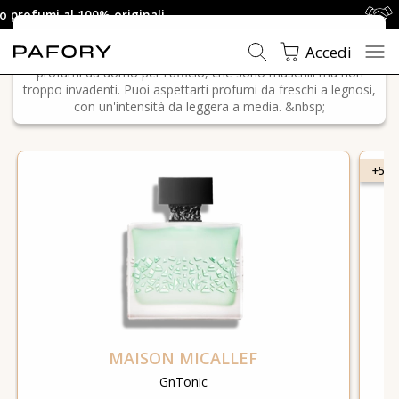
Garanzia di soddisfazione
FRAGRANZE PER UFFICIO DA UOMO
Accedi
Per l'ufficio: meno è meglio! Qui troverai una selezione di 10
profumi da uomo per l'ufficio, che sono maschili ma non
troppo invadenti. Puoi aspettarti profumi da freschi a legnosi,
Casa
Playlists
Fragranze per ufficio da uomo
con un'intensità da leggera a media. &nbsp;
+5 €
MAISON MICALLEF
GnTonic