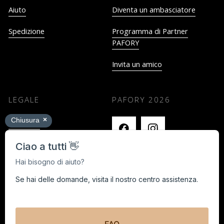
Aiuto
Diventa un ambasciatore
Spedizione
Programma di Partner
PAFORY
Invita un amico
LEGALE
PAFORY
2026
Impronta
Termini e Condizioni
Privacy
Cancella i contratti qui
Black Week Concorso a premi