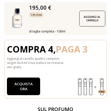
195,00 €
1,95 €/ml
AGGIUNGI AL 
CARRELLO
di taglia completa - 100ml
COMPRA 4,
PAGA 3
Aggiungi al carrello quattro campioni
singoli da 8 ml a tua scelta e ne riceverai
uno gratis.
ACQUISTA
ORA
SUL PROFUMO