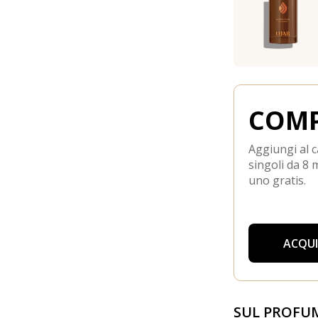
COMP
Aggiungi al c
singoli da 8 m
uno gratis.
ACQU
SUL PROFU