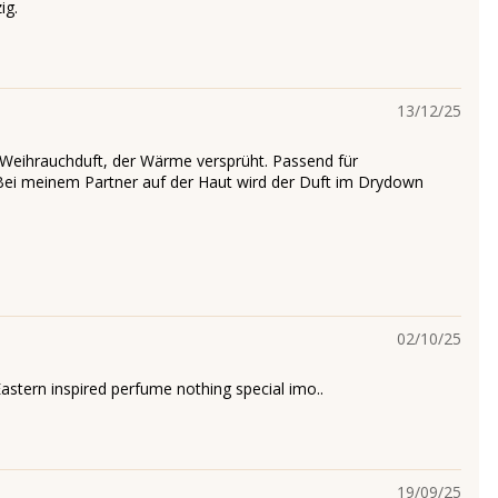
ig.
13/12/25
r Weihrauchduft, der Wärme versprüht. Passend für
Bei meinem Partner auf der Haut wird der Duft im Drydown
02/10/25
Eastern inspired perfume nothing special imo..
19/09/25