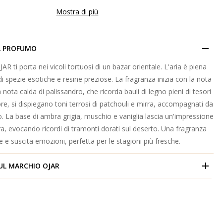
Mostra di più
L PROFUMO
AR ti porta nei vicoli tortuosi di un bazar orientale. L'aria è piena
di spezie esotiche e resine preziose. La fragranza inizia con la nota
a nota calda di palissandro, che ricorda bauli di legno pieni di tesori
re, si dispiegano toni terrosi di patchouli e mirra, accompagnati da
. La base di ambra grigia, muschio e vaniglia lascia un'impressione
a, evocando ricordi di tramonti dorati sul deserto. Una fragranza
 e suscita emozioni, perfetta per le stagioni più fresche.
UL MARCHIO
OJAR