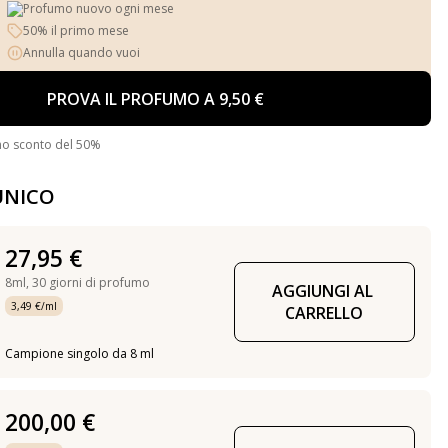
Profumo nuovo ogni mese
50% il primo mese
Annulla quando vuoi
PROVA IL PROFUMO A 9,50 €
no sconto del 50%
UNICO
27,95 €
8ml,
30 giorni di profumo
AGGIUNGI AL 
3,49 €/ml
CARRELLO
Campione singolo da 8 ml
200,00 €