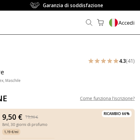
Garanzia di soddisfazione
Accedi
4.3
(41)
re
ex, Maschile
NE
Come funziona l'iscrizione
?
RICAMBIO 66%
9,50 €
19,00 €
8ml,
30 giorni di profumo
1,19 €/ml