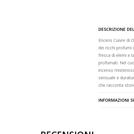
DESCRIZIONE DE
Encens Cuivre di OJ
dei ricchi profumi 
fresca di elemi e l
profumati. Nel cuo
incenso misterioso
sensuale e duratur
che racconta storie
INFORMAZIONI S