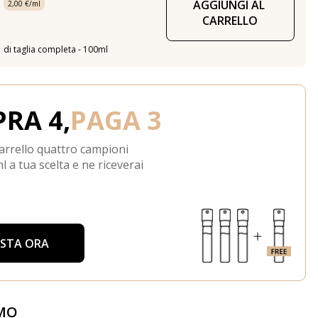
AGGIUNGI AL 
2,00 €/ml
CARRELLO
di taglia completa - 100ml
RA 4,
PAGA 3
arrello quattro campioni
l a tua scelta e ne riceverai
ISTA ORA
MO