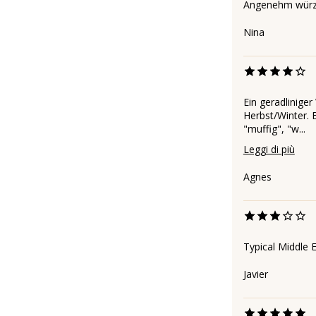
Angenehm würz
Nina
Ein geradlinige
Herbst/Winter. 
"muffig", "w...
Leggi di più
Agnes
Typical Middle 
Javier