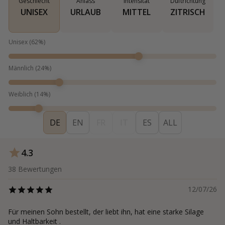
Geschlecht
Anlass
Intensität
Duftrichtung
UNISEX
URLAUB
MITTEL
ZITRISCH
Unisex
(
62
%)
Männlich
(
24
%)
Weiblich
(
14
%)
DE
EN
FR
IT
ES
ALL
4.3
38
Bewertungen
12/07/26
Für meinen Sohn bestellt, der liebt ihn, hat eine starke Silage
und Haltbarkeit .