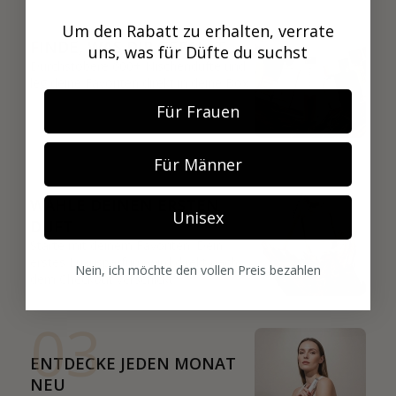
01
Um den Rabatt zu erhalten, verrate
FINDE, WAS DIR GEFÄLLT
uns, was für Düfte du suchst
Durchstöbere 600+ Nischendüfte und
leg deine Favoriten direkt in deine Box.
Für Frauen
02
Für Männer
WÄHLE DEINEN ERSTEN
Unisex
DUFT
Starte mit deinem Favoriten. Dein
erstes Luxusparfum wird direkt nach
Nein, ich möchte den vollen Preis bezahlen
dem Checkout verschickt.
03
ENTDECKE JEDEN MONAT
NEU