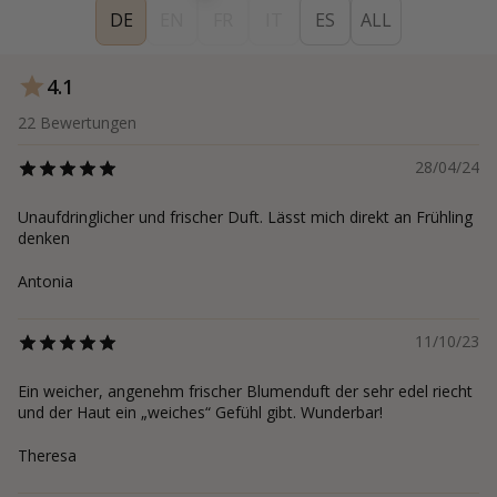
DE
EN
FR
IT
ES
ALL
4.1
22
Bewertungen
28/04/24
Unaufdringlicher und frischer Duft. Lässt mich direkt an Frühling
denken
Antonia
11/10/23
Ein weicher, angenehm frischer Blumenduft der sehr edel riecht
und der Haut ein „weiches“ Gefühl gibt. Wunderbar!
Theresa