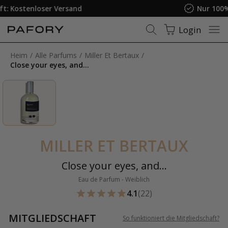
Nur 100% originale Düfte
Login
Heim
Alle Parfums
Miller Et Bertaux
Close your eyes, and...
MILLER ET BERTAUX
Close your eyes, and...
Eau de Parfum - Weiblich
4.1
(22)
MITGLIEDSCHAFT
So funktioniert die Mitgliedschaft
?