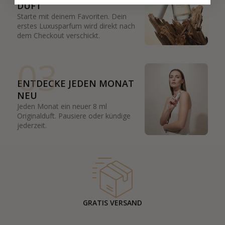
DUFT
Starte mit deinem Favoriten. Dein
erstes Luxusparfum wird direkt nach
dem Checkout verschickt.
03
ENTDECKE JEDEN MONAT
NEU
Jeden Monat ein neuer 8 ml
Originalduft. Pausiere oder kündige
jederzeit.
GRATIS VERSAND