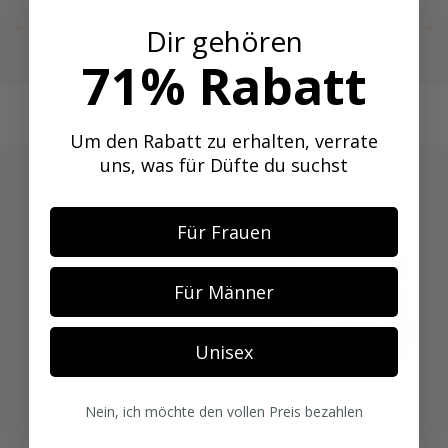
Dir gehören
Mehr anzeigen
71% Rabatt
Um den Rabatt zu erhalten, verrate
uns, was für Düfte du suchst
3 SCHRITTE ZUR MITGLIEDSCHAFT
01
Für Frauen
FINDE, WAS DIR GEFÄLLT
Durchstöbere 600+ Nischendüfte und
Für Männer
leg deine Favoriten direkt in deine Box.
Unisex
02
Nein, ich möchte den vollen Preis bezahlen
WÄHLE DEINEN ERSTEN