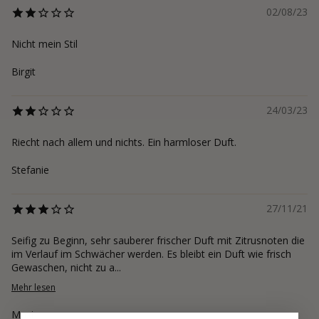
02/08/23
Nicht mein Stil
Birgit
24/03/23
Riecht nach allem und nichts. Ein harmloser Duft.
Stefanie
27/11/21
Seifig zu Beginn, sehr sauberer frischer Duft mit Zitrusnoten die
im Verlauf im Schwächer werden. Es bleibt ein Duft wie frisch
Gewaschen, nicht zu a...
Mehr lesen
Maxi