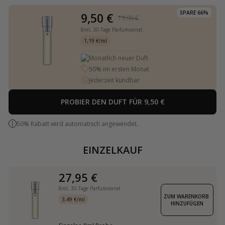
SPARE 66%
9,50 €
19,00 €
8ml,
30-Tage Parfumvorrat
1,19 €/ml
Monatlich neuer Duft
50% im ersten Monat
Jederzeit kündbar
PROBIER DEN DUFT FÜR 9,50 €
50% Rabatt wird automatisch angewendet.
EINZELKAUF
27,95 €
8ml,
30-Tage Parfumvorrat
ZUM WARENKORB 
3,49 €/ml
HINZUFÜGEN