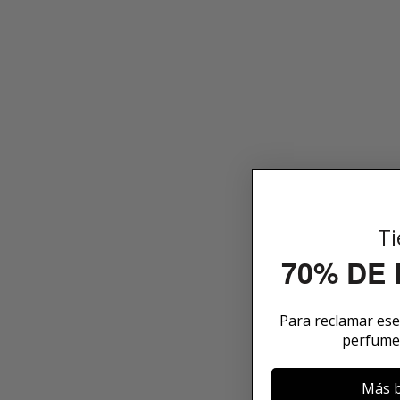
Ti
70% DE
Para reclamar es
perfume
Más b