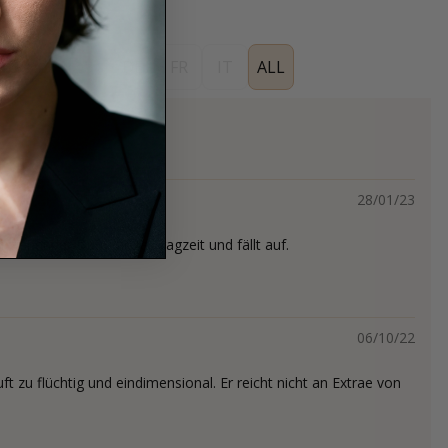
ES
EN
DE
FR
IT
ALL
28/01/23
ziehender Duft, lange Tragzeit und fällt auf.
06/10/22
uft zu flüchtig und eindimensional. Er reicht nicht an Extrae von