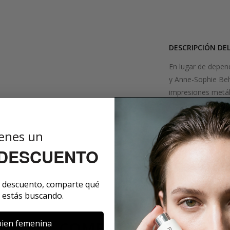
DESCRIPCIÓN DE
En lugar de depend
y Anne-Sophie Beh
impresiones metál
combina fragancia
resultado? Una fra
oscuros, misterio
enes un
moderna e inventi
 DESCUENTO
SOBRE LA MARCA
e descuento, comparte qué
 estás buscando.
ien femenina
COMENTARIOS