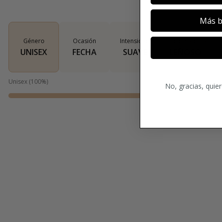
Más b
Género
Ocasión
Intensidad
Tipo de aroma
UNISEX
FECHA
SUAVE
LEÑOSO
Unisex
(
100
%)
No, gracias, quie