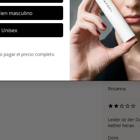
ien masculino
Unisex
4
3
Comentarios
ro pagar el precio completo
Ein wunderbar an
Rosanna
Leider ist der D
Aether heran.
Doris