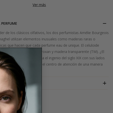
Ver más
L PERFUME
er de los clásicos olfativos, los dos perfumistas Amélie Bourgeois
aghel utilizan elementos inusuales como maderas raras o
icas que hacen que cada perfume eau de unique. El celuloide
s de pachulí, ambra, ambroxan y madera transparente (TM). ¿El
gancia unisex que combina el ingenio del siglo XIX con sus lados
sos y ocultos y lo pone en el centro de atención de una manera
va.
AETHER