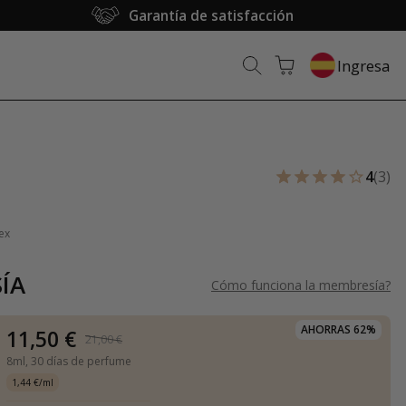
Garantía de satisfacción
Ingresa
4
(3)
ex
ÍA
Cómo funciona la membresía
?
AHORRAS 62%
11,50 €
21,00 €
8ml,
30 días de perfume
1,44 €/ml