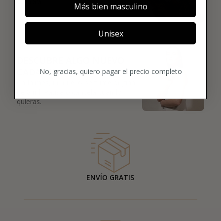
compra.
Más bien masculino
Unisex
03
DESCUBRE ALGO NUEVO
CADA MES
No, gracias, quiero pagar el precio completo
Cada mes, un nuevo perfume original
de 8 ml. Pausa o cancela cuando
quieras.
ENVÍO GRATIS