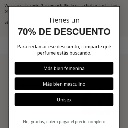
War gar nicht mein Geschmack. Finde es zu holzig, fast schon
bitter.
Tienes un
Sabine
70% DE DESCUENTO
Para reclamar ese descuento, comparte qué
perfume estás buscando.
3 PASOS PARA HACERTE MIEMBRO
Más bien femenina
01
Más bien masculino
ENCUENTRA LO QUE TE
GUSTA
Explora más de 600 fragancias nicho y
Unisex
añade tus favoritas directamente a tu
box.
No, gracias, quiero pagar el precio completo