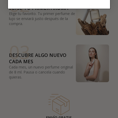
02
ELIGE TU PRIMER AROMA
Elige tu favorito. Tu primer perfume de
lujo se enviará justo después de la
compra.
03
DESCUBRE ALGO NUEVO
CADA MES
Cada mes, un nuevo perfume original
de 8 ml. Pausa o cancela cuando
quieras.
ENVÍO GRATIS