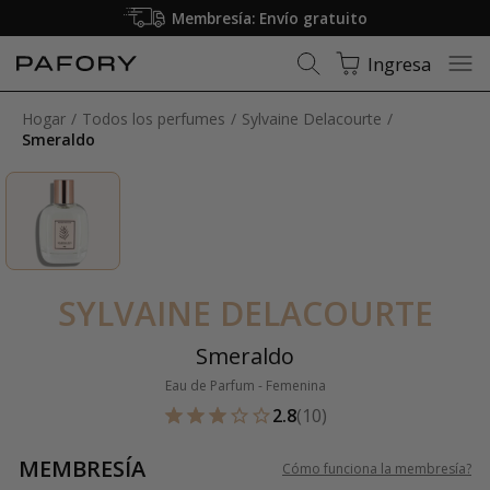
Membresía: Envío gratuito
Ingresa
Hogar
Todos los perfumes
Sylvaine Delacourte
Smeraldo
SYLVAINE DELACOURTE
Smeraldo
Eau de Parfum - Femenina
2.8
(10)
MEMBRESÍA
Cómo funciona la membresía
?