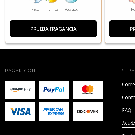
Fresco
Cítricos
Acuáticos
Flo
PRUEBA FRAGANCIA
P
PAGAR CON
SERV
Corre
Conta
FAQ
Ayud