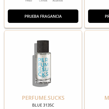
Fresco
Cítricos
Acuáticos
PRUEBA FRAGANCIA
P
PERFUME.SUCKS
M
BLUE 3135C