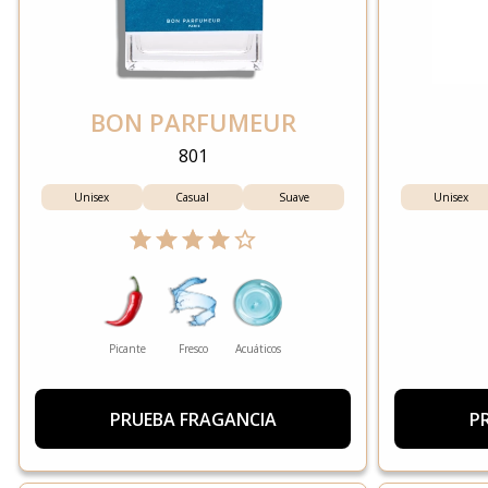
BON PARFUMEUR
801
Unisex
Casual
Suave
Unisex
Picante
Fresco
Acuáticos
PRUEBA FRAGANCIA
P