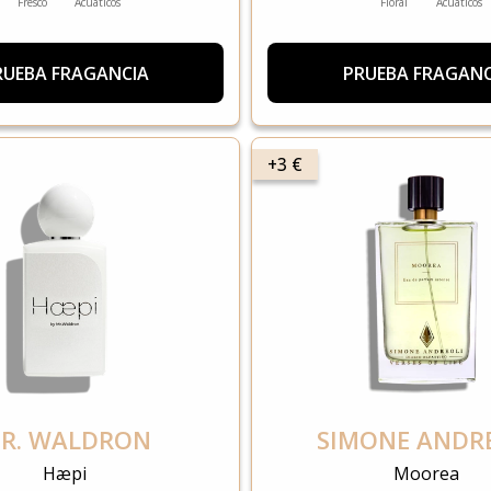
Fresco
Acuáticos
Floral
Acuáticos
RUEBA FRAGANCIA
PRUEBA FRAGANC
+3 €
R. WALDRON
SIMONE ANDR
Hæpi
Moorea