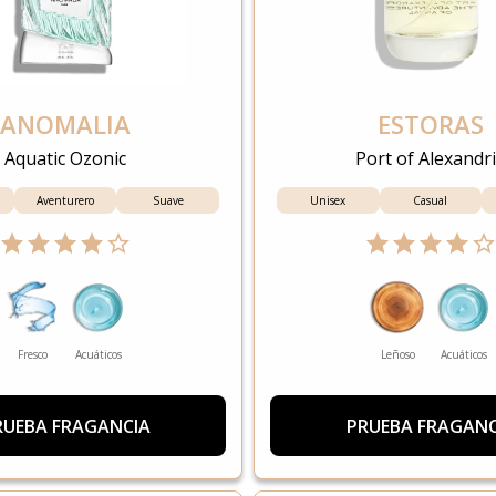
ANOMALIA
ESTORAS
Aquatic Ozonic
Port of Alexandr
Aventurero
Suave
Unisex
Casual
Fresco
Acuáticos
Leñoso
Acuáticos
RUEBA FRAGANCIA
PRUEBA FRAGANC