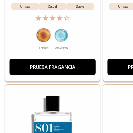
Unisex
Casual
Suave
Unisex
Leñoso
Acuáticos
PRUEBA FRAGANCIA
P