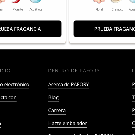
ral
Picante
Acuáticos
Floral
Cremoso
Acuá
RUEBA FRAGANCIA
PRUEBA FRAGANC
ICIO
DENTRO DE PAFORY
o electrónico
Acerca de PAFORY
P
cta con
Blog
T
Carrera
P
a
Hazte embajador
C