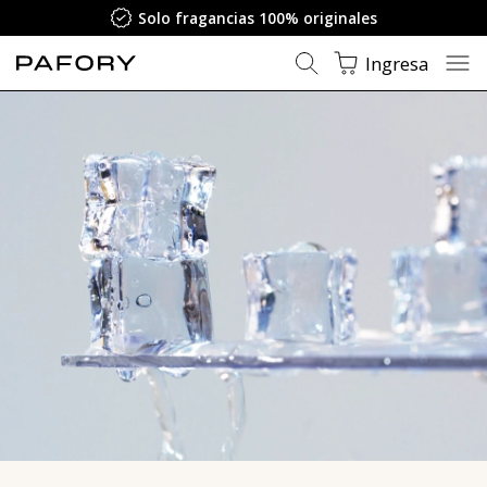
Perfumes frescos - compra en línea ahora | PAFORY
Solo fragancias 100% originales
Ingresa