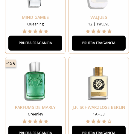
MIND GAMES
VALJUES
Queening
12 | TWELVE
PRUEBA FRAGANCIA
PRUEBA FRAGANCIA
+15 €
PARFUMS DE MARLY
J.F. SCHWARZLOSE BERLIN
Greenley
1A - 33
PRUEBA FRAGANCIA
PRUEBA FRAGANCIA