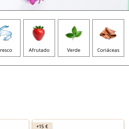
resco
Afrutado
Verde
Coriáceas
+15 €