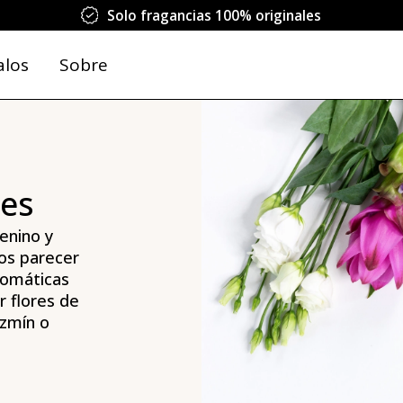
Solo fragancias 100% originales
alos
Sobre
les
enino y
os parecer
romáticas
r flores de
jazmín o