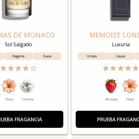
MAS DE MONACO
MEMOIZE LON
Sol Salgado
Luxuria
Elegante
Suave
Unisex
Casual
Floral
Caliente
Afrutado
Floral
RUEBA FRAGANCIA
PRUEBA FRAGANC