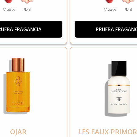
Afrutado
Floral
Afrutado
Floral
RUEBA FRAGANCIA
PRUEBA FRAGANC
OJAR
LES EAUX PRIMOR