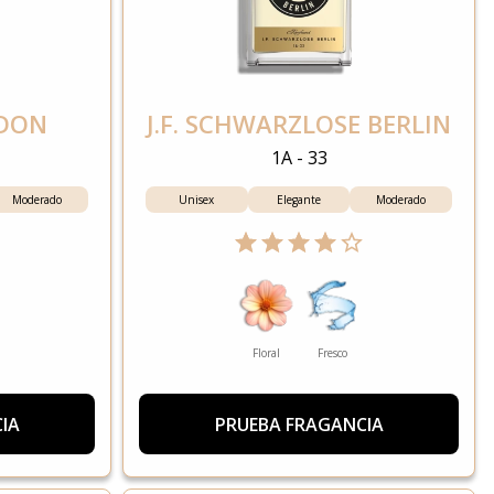
DON
J.F. SCHWARZLOSE BERLIN
1A - 33
Moderado
Unisex
Elegante
Moderado
Floral
Fresco
IA
PRUEBA FRAGANCIA