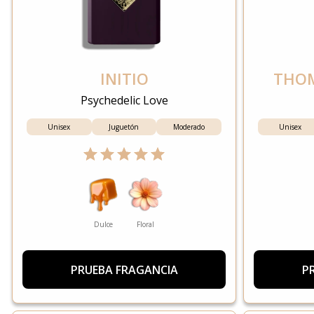
INITIO
THO
Psychedelic Love
Unisex
Juguetón
Moderado
Unisex
Dulce
Floral
PRUEBA FRAGANCIA
P