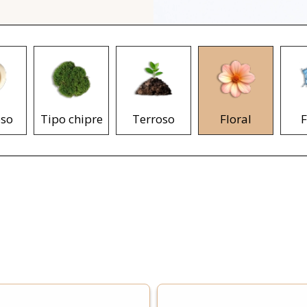
so
Tipo chipre
Terroso
Floral
F