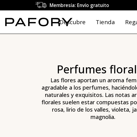
Comprar perfumes florales online | PAFORY
Membresía: Envío gratuito
Descubre
Tienda
Reg
Perfumes flora
Las flores aportan un aroma fem
agradable a los perfumes, haciéndol
naturales y exquisitos. Las notas a
florales suelen estar compuestas po
rosa, lirio de los valles, violeta, 
magnolia.