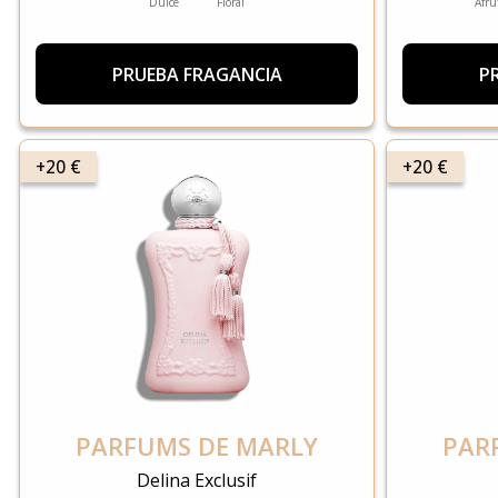
Dulce
Floral
Afru
PRUEBA FRAGANCIA
P
+20 €
+20 €
PARFUMS DE MARLY
PAR
Delina Exclusif