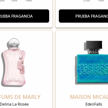
tado
Floral
Fresco
Dulce
Floral
RUEBA FRAGANCIA
PRUEBA FRAGANC
FUMS DE MARLY
MAISON MICA
Delina La Rosée
EdenFalls