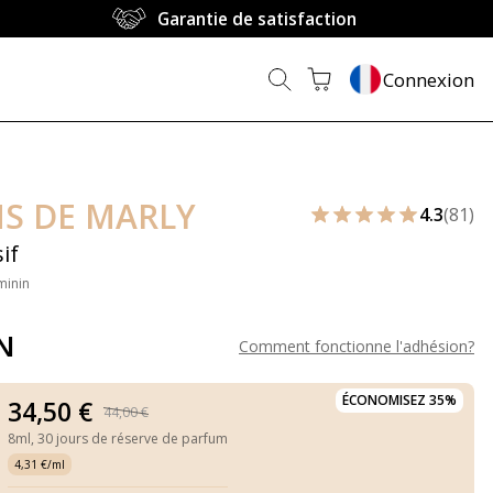
Garantie de satisfaction
Connexion
S DE MARLY
4.3
(81)
if
minin
N
Comment fonctionne l'adhésion
?
ÉCONOMISEZ 35%
34,50 €
44,00 €
8ml,
30 jours de réserve de parfum
4,31 €/ml