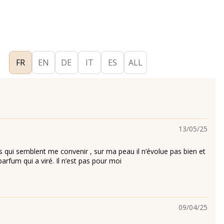
FR
EN
DE
IT
ES
ALL
13/05/25
s qui semblent me convenir , sur ma peau il n’évolue pas bien et
rfum qui a viré. Il n’est pas pour moi
09/04/25