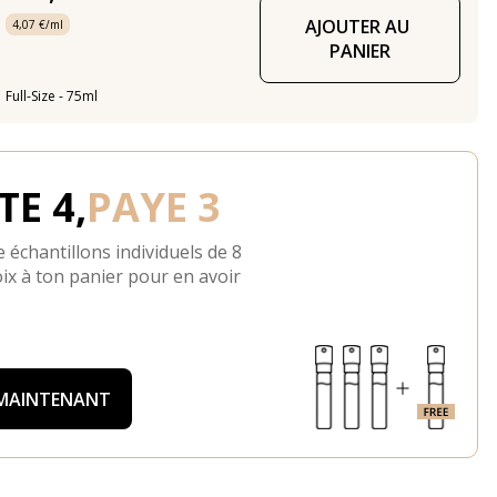
AJOUTER AU 
4,07 €/ml
PANIER
Full-Size - 75ml
E 4,
PAYE 3
 échantillons individuels de 8
ix à ton panier pour en avoir
 MAINTENANT