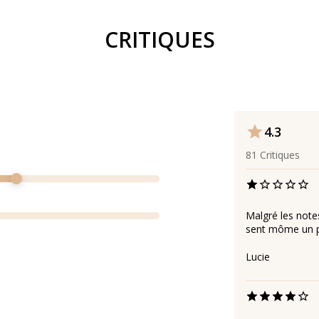
CRITIQUES
4.3
81
Critiques
Malgré les note
sent môme un pa
Lucie