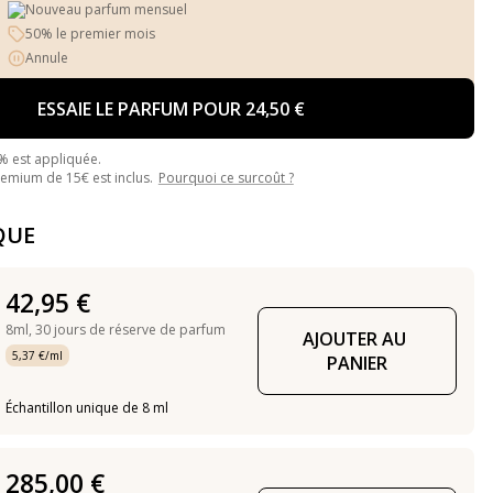
Nouveau parfum mensuel
50% le premier mois
Annule
ESSAIE LE PARFUM POUR 24,50 €
% est appliquée.
mium de 15€ est inclus.
Pourquoi ce surcoût ?
QUE
42,95 €
8ml,
30 jours de réserve de parfum
AJOUTER AU 
5,37 €/ml
PANIER
Échantillon unique de 8 ml
285,00 €