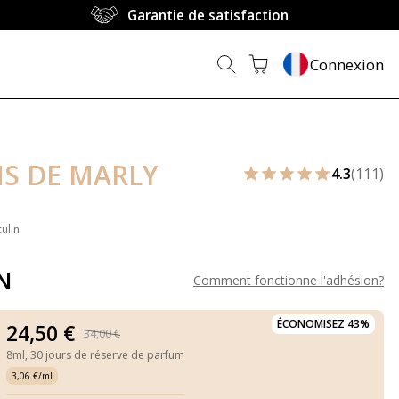
Garantie de satisfaction
Connexion
S DE MARLY
4.3
(111)
ulin
N
Comment fonctionne l'adhésion
?
ÉCONOMISEZ 43%
24,50 €
34,00 €
8ml,
30 jours de réserve de parfum
3,06 €/ml