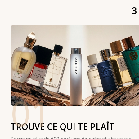
3
01
TROUVE CE QUI TE PLAÎT
Parcours plus de 600 parfums de niche et ajoute tes