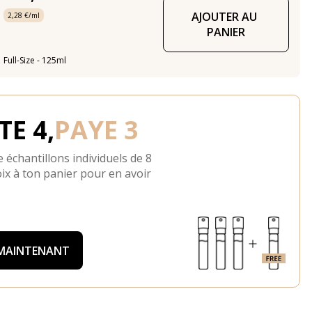
AJOUTER AU 
2,28 €/ml
PANIER
Full-Size - 125ml
E 4,
PAYE 3
 échantillons individuels de 8
ix à ton panier pour en avoir
 MAINTENANT