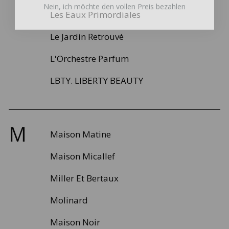
Les Eaux Primordiales
Le Jardin Retrouvé
L'Orchestre Parfum
LBTY. LIBERTY BEAUTY
M
Maison Matine
Maison Micallef
Miller Et Bertaux
Molinard
Maison Noir