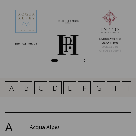
A
B
C
D
E
F
G
H
I
A
Acqua Alpes