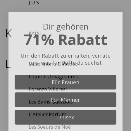
J.U.S
Dir gehören
71% Rabatt
K
KAJAL
Um den Rabatt zu erhalten, verrate
uns, was für Düfte du suchst
L
Laboratorio Olfattivo
Liquides Imaginaires
Für Frauen
Lorenzo Villoresi
Für Männer
Les Bains Guerbois
Unisex
L'Atelier Parfum
Les Soeurs de Noé
Nein, ich möchte den vollen Preis bezahlen